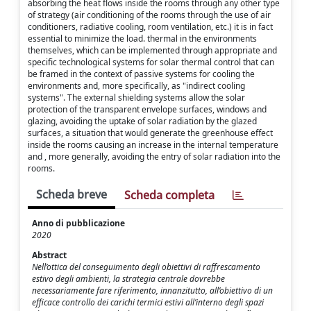
absorbing the heat flows inside the rooms through any other type
of strategy (air conditioning of the rooms through the use of air
conditioners, radiative cooling, room ventilation, etc.) it is in fact
essential to minimize the load. thermal in the environments
themselves, which can be implemented through appropriate and
specific technological systems for solar thermal control that can
be framed in the context of passive systems for cooling the
environments and, more specifically, as "indirect cooling
systems". The external shielding systems allow the solar
protection of the transparent envelope surfaces, windows and
glazing, avoiding the uptake of solar radiation by the glazed
surfaces, a situation that would generate the greenhouse effect
inside the rooms causing an increase in the internal temperature
and , more generally, avoiding the entry of solar radiation into the
rooms.
Scheda breve
Scheda completa
Anno di pubblicazione
2020
Abstract
Nell’ottica del conseguimento degli obiettivi di raffrescamento
estivo degli ambienti, la strategia centrale dovrebbe
necessariamente fare riferimento, innanzitutto, all’obiettivo di un
efficace controllo dei carichi termici estivi all’interno degli spazi