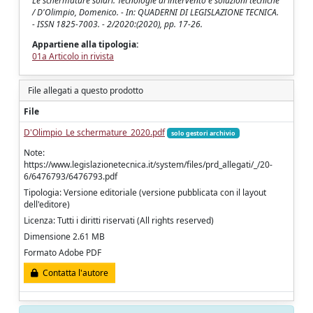
Le schermature solari: Tecnologie di intervento e soluzioni tecniche
/ D'Olimpio, Domenico. - In: QUADERNI DI LEGISLAZIONE TECNICA.
- ISSN 1825-7003. - 2/2020:(2020), pp. 17-26.
Appartiene alla tipologia:
01a Articolo in rivista
File allegati a questo prodotto
File
D'Olimpio_Le schermature_2020.pdf
solo gestori archivio
Note:
https://www.legislazionetecnica.it/system/files/prd_allegati/_/20-
6/6476793/6476793.pdf
Tipologia: Versione editoriale (versione pubblicata con il layout
dell'editore)
Licenza: Tutti i diritti riservati (All rights reserved)
Dimensione 2.61 MB
Formato Adobe PDF
Contatta l'autore