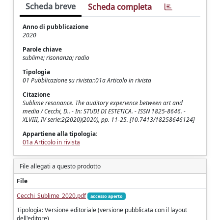
Scheda breve
Scheda completa
Anno di pubblicazione
2020
Parole chiave
sublime; risonanza; radio
Tipologia
01 Pubblicazione su rivista::01a Articolo in rivista
Citazione
Sublime resonance. The auditory experience between art and
media / Cecchi, D.. - In: STUDI DI ESTETICA. - ISSN 1825-8646. -
XLVIII, IV serie:2(2020)(2020), pp. 11-25. [10.7413/18258646124]
Appartiene alla tipologia:
01a Articolo in rivista
File allegati a questo prodotto
File
Cecchi_Sublime_2020.pdf
accesso aperto
Tipologia: Versione editoriale (versione pubblicata con il layout
dell'editore)