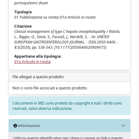
portosystemic shunt
Tipologia
01 Pubblicazione su rivista::01a Articolo in rivista
Citazione
Clinical management of type C hepatic encephalopathy / Ridola,
L., Riggio, O., Gioia, S., Faccioli, J., Nardelli, S.. - In: UNITED
EUROPEAN GASTROENTEROLOGY JOURNAL. - ISSN 2050-6406. -
8:5(2020), pp. 536-543. [10.1177/2050640620909675]
Appartiene alla tipologia:
01a Articolo in rivista
File allegati a questo prodotto
Non ci sono file associati a questo prodotto.
I documenti in IRIS sono protetti da copyright e tutti i diritti sono
riservati, salvo diversa indicazione.
Informazioni
Utilizza questo identificativo per citare o creare un link a questo