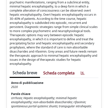
psychiatric manifestations, ranging from a subclinical entity,
minimal hepatic encephalopathy, to a deep form in which a
complete alteration of consciousness can be observed: overt
hepatic encephalopathy. Overt hepatic encephalopathy occurs in
30–40% of patients. According to the time course, hepatic
encephalopathy is subdivided into episodic, recurrent and
persistent. Diagnostic strategies range from simple clinical scales
to more complex psychometric and neurophysiological tools.
Therapeutic options may vary between episodic hepatic
encephalopathy, in which it is important to define and treat the
precipitating factor and hepatic encephalopathy and secondary
prophylaxis, where the standard of care is non-absorbable
disaccharides and rifaximin. Grey areas and future needs remain
the therapeutic approach to minimal hepatic encephalopathy and
issues in the design of therapeutic studies for hepatic
encephalopathy.
Scheda breve
Scheda completa
Anno di pubblicazione
2020
Parole chiave
cirrhosis; Hepatic encephalopathy; minimal hepatic
encephalopathy; non-absorbable disaccharides; rifaximin;
spontaneous portal-systemic shunts; transjugular intrahepatic