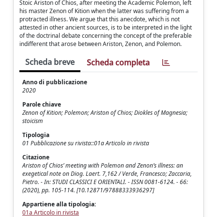
Stoic Ariston of Chios, after meeting the Academic Polemon, left
his master Zenon of Kition when the latter was suffering from a
protracted illness. We argue that this anecdote, which is not
attested in other ancient sources, is to be interpreted in the light
of the doctrinal debate concerning the concept of the preferable
indifferent that arose between Ariston, Zenon, and Polemon.
Scheda breve
Scheda completa
Anno di pubblicazione
2020
Parole chiave
Zenon of Kition; Polemon; Ariston of Chios; Diokles of Magnesia;
stoicism
Tipologia
01 Pubblicazione su rivista::01a Articolo in rivista
Citazione
Ariston of Chios’ meeting with Polemon and Zenon’s illness: an
exegetical note on Diog. Laert. 7,162 / Verde, Francesco; Zaccaria,
Pietro. - In: STUDI CLASSICI E ORIENTALI. - ISSN 0081-6124. - 66:
(2020), pp. 105-114. [10.12871/97888333936297]
Appartiene alla tipologia:
01a Articolo in rivista