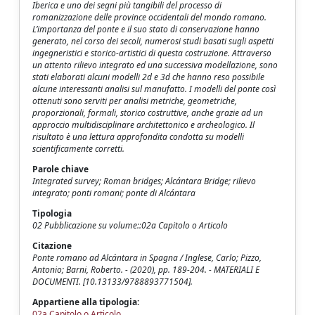
Iberica e uno dei segni più tangibili del processo di
romanizzazione delle province occidentali del mondo romano.
L’importanza del ponte e il suo stato di conservazione hanno
generato, nel corso dei secoli, numerosi studi basati sugli aspetti
ingegneristici e storico-artistici di questa costruzione. Attraverso
un attento rilievo integrato ed una successiva modellazione, sono
stati elaborati alcuni modelli 2d e 3d che hanno reso possibile
alcune interessanti analisi sul manufatto. I modelli del ponte così
ottenuti sono serviti per analisi metriche, geometriche,
proporzionali, formali, storico costruttive, anche grazie ad un
approccio multidisciplinare architettonico e archeologico. Il
risultato è una lettura approfondita condotta su modelli
scientificamente corretti.
Parole chiave
Integrated survey; Roman bridges; Alcántara Bridge; rilievo
integrato; ponti romani; ponte di Alcántara
Tipologia
02 Pubblicazione su volume::02a Capitolo o Articolo
Citazione
Ponte romano ad Alcántara in Spagna / Inglese, Carlo; Pizzo,
Antonio; Barni, Roberto. - (2020), pp. 189-204. - MATERIALI E
DOCUMENTI. [10.13133/9788893771504].
Appartiene alla tipologia:
02a Capitolo o Articolo