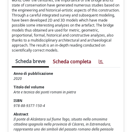
world. Over the centuries, the importance of the bridge and its
state of conservation have generated numerous studies based on
the engineering and historical-artistic aspects of this construction.
Through a careful integrated survey and subsequent modeling,
have been developed 2D and 3D models which have made
possible some interesting analyzes on the artefact. The bridge
models thus obtained are used for metric, geometric,
proportional, formal, historical and constructive analyzes, also
thanks to a multidisciplinary architectural and archaeological
approach. The result is an in-depth reading conducted on
scientifically correct models.
Scheda breve
Scheda completa
Anno di pubblicazione
2020
Titolo del volume
Arte e tecnica dei ponti romani in pietra
ISBN
978-88-9377-150-4
Abstract
Il ponte di Alcántara sul fiume Tago, situato nella omonima
cittadina spagnola nella provincia di Cáceres, in Estremadura,
rappresenta uno dei simboli del passato romano della penisola