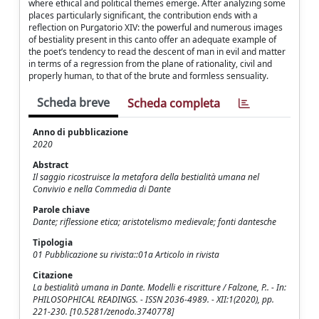
where ethical and political themes emerge. After analyzing some
places particularly significant, the contribution ends with a
reflection on Purgatorio XIV: the powerful and numerous images
of bestiality present in this canto offer an adequate example of
the poet’s tendency to read the descent of man in evil and matter
in terms of a regression from the plane of rationality, civil and
properly human, to that of the brute and formless sensuality.
Scheda breve
Scheda completa
Anno di pubblicazione
2020
Abstract
Il saggio ricostruisce la metafora della bestialità umana nel
Convivio e nella Commedia di Dante
Parole chiave
Dante; riflessione etica; aristotelismo medievale; fonti dantesche
Tipologia
01 Pubblicazione su rivista::01a Articolo in rivista
Citazione
La bestialità umana in Dante. Modelli e riscritture / Falzone, P.. - In:
PHILOSOPHICAL READINGS. - ISSN 2036-4989. - XII:1(2020), pp.
221-230. [10.5281/zenodo.3740778]