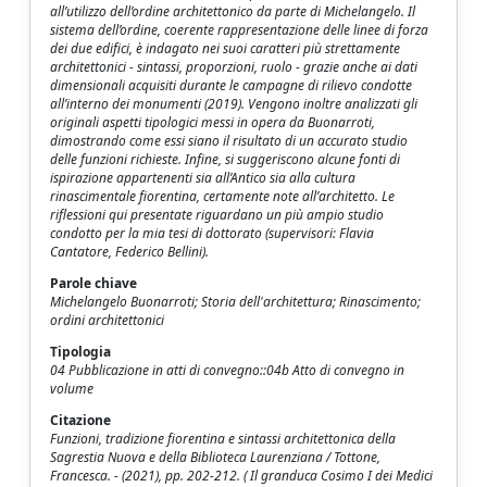
all’utilizzo dell’ordine architettonico da parte di Michelangelo. Il
sistema dell’ordine, coerente rappresentazione delle linee di forza
dei due edifici, è indagato nei suoi caratteri più strettamente
architettonici - sintassi, proporzioni, ruolo - grazie anche ai dati
dimensionali acquisiti durante le campagne di rilievo condotte
all’interno dei monumenti (2019). Vengono inoltre analizzati gli
originali aspetti tipologici messi in opera da Buonarroti,
dimostrando come essi siano il risultato di un accurato studio
delle funzioni richieste. Infine, si suggeriscono alcune fonti di
ispirazione appartenenti sia all’Antico sia alla cultura
rinascimentale fiorentina, certamente note all’architetto. Le
riflessioni qui presentate riguardano un più ampio studio
condotto per la mia tesi di dottorato (supervisori: Flavia
Cantatore, Federico Bellini).
Parole chiave
Michelangelo Buonarroti; Storia dell'architettura; Rinascimento;
ordini architettonici
Tipologia
04 Pubblicazione in atti di convegno::04b Atto di convegno in
volume
Citazione
Funzioni, tradizione fiorentina e sintassi architettonica della
Sagrestia Nuova e della Biblioteca Laurenziana / Tottone,
Francesca. - (2021), pp. 202-212. ( Il granduca Cosimo I dei Medici