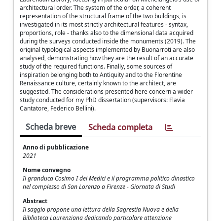
architectural order. The system of the order, a coherent
representation of the structural frame of the two buildings, is
investigated in its most strictly architectural features - syntax,
proportions, role - thanks also to the dimensional data acquired
during the surveys conducted inside the monuments (2019). The
original typological aspects implemented by Buonarroti are also
analysed, demonstrating how they are the result of an accurate
study of the required functions. Finally, some sources of
inspiration belonging both to Antiquity and to the Florentine
Renaissance culture, certainly known to the architect, are
suggested. The considerations presented here concern a wider
study conducted for my PhD dissertation (supervisors: Flavia
Cantatore, Federico Bellini).
Scheda breve
Scheda completa
Anno di pubblicazione
2021
Nome convegno
Il granduca Cosimo I dei Medici e il programma politico dinastico
nel complesso di San Lorenzo a Firenze - Giornata di Studi
Abstract
Il saggio propone una lettura della Sagrestia Nuova e della
Biblioteca Laurenziana dedicando particolare attenzione