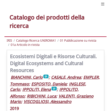
Catalogo dei prodotti della
ricerca
IRIS
Catalogo Ricerca UNIROMA1
01 Pubblicazione su rivista
01a Articolo in rivista
Ecosistemi Digitali e Risorse Culturali.
Digital Ecosystems and Cultural
Resources
BIANCHINI, Carlo
;
CASALE, Andrea
;
EMPLER,
Tommaso
;
ESPOSITO, Daniela
;
INGLESE,
Carlo
;
IPPOLITI, Elena
;
IPPOLITO,
Alfonso
;
RIBICHINI, Luca
;
VALENTI, Graziano
Mario
;
VISCOGLIOSI, Alessandro
2019