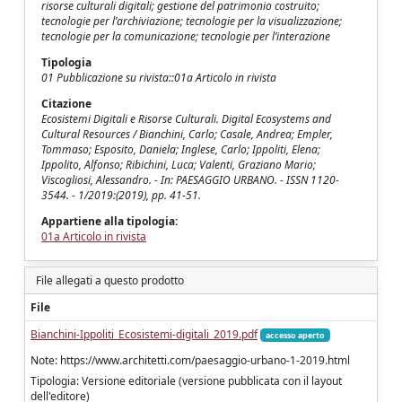
risorse culturali digitali; gestione del patrimonio costruito;
tecnologie per l’archiviazione; tecnologie per la visualizzazione;
tecnologie per la comunicazione; tecnologie per l’interazione
Tipologia
01 Pubblicazione su rivista::01a Articolo in rivista
Citazione
Ecosistemi Digitali e Risorse Culturali. Digital Ecosystems and
Cultural Resources / Bianchini, Carlo; Casale, Andrea; Empler,
Tommaso; Esposito, Daniela; Inglese, Carlo; Ippoliti, Elena;
Ippolito, Alfonso; Ribichini, Luca; Valenti, Graziano Mario;
Viscogliosi, Alessandro. - In: PAESAGGIO URBANO. - ISSN 1120-
3544. - 1/2019:(2019), pp. 41-51.
Appartiene alla tipologia:
01a Articolo in rivista
File allegati a questo prodotto
File
Bianchini-Ippoliti_Ecosistemi-digitali_2019.pdf
accesso aperto
Note: https://www.architetti.com/paesaggio-urbano-1-2019.html
Tipologia: Versione editoriale (versione pubblicata con il layout
dell'editore)