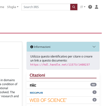
ome
Sfoglia
IT
Informazioni
Utilizza questo identificativo per citare o creare
un link a questo documento:
https://hdl.handle.net/11573/1408237
Citazioni
o in domains
a condition of
ND
tional
esolved. The
1
or research and
0