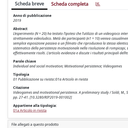
Scheda breve
Scheda completa
Anno di pubblicazione
2019
Abstract
L’esperimento (N = 20) ha testato l’ipotesi che l’utilizzo di un videogioco i
strettamente videoludico. Metà dei partecipanti (n1 = 10) veniva casualment
semplice esposizione passiva a un filmato che riproduceva la stessa identica
sistematico della persistenza motivazionale nella risoluzione di rompicapi,
effettivamente risolti. L’articolo evidenzia e discute i risultati principali dell’
Parole chiave
Individual and social motivation; Motivational persistence; Videogames
Tipologia
01 Pubblicazione su rivista::01a Articolo in rivista
Citazione
Videogames and motivational persistence. A preliminary study / Soldi, M., Sc
pp. 27-41. [10.3280/RIP2019-001002]
Appartiene alla tipologia:
01a Articolo in rivista
File allegati a questo prodotto