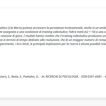
nterattivo (Cat Mario) potesse accrescere la persistenza motivazionale, anche in un amb
e assegnata a una condizione di training videoludico; l’altra metà (n2 = 10) a una c
 sessione di gioco. I risultati hanno rivelato che il training videoludico produceva 
 sia in termini di tempo dedicato alla risoluzione, che di un maggior numero di romp
esperimento, i loro limiti, le principali implicazioni per la ricerca e alcune possibili rica
iara, S., Resta, E., Pantaleo, G.. - In: RICERCHE DI PSICOLOGIA. - ISSN 0391-6081. - 