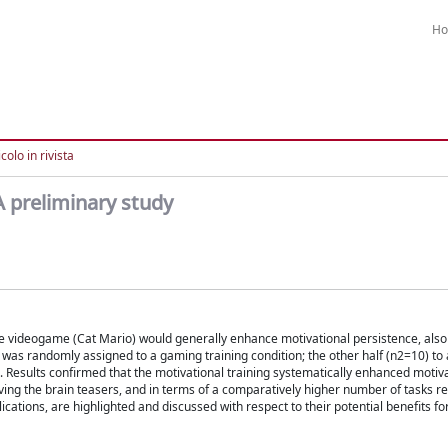
H
colo in rivista
 preliminary study
ive videogame (Cat Mario) would generally enhance motivational persistence, als
 was randomly assigned to a gaming training condition; the other half (n2=10) to 
 Results confirmed that the motivational training systematically enhanced motiva
lving the brain teasers, and in terms of a comparatively higher number of tasks r
lications, are highlighted and discussed with respect to their potential benefits f