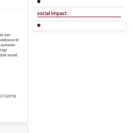
social impact
ito non
ondizione di
un aumento
icapi
dute sociali.
42:1(2019),