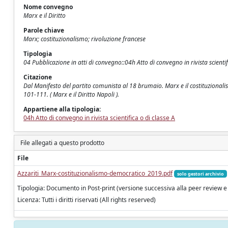
Nome convegno
Marx e il Diritto
Parole chiave
Marx; costituzionalismo; rivoluzione francese
Tipologia
04 Pubblicazione in atti di convegno::04h Atto di convegno in rivista scientif
Citazione
Dal Manifesto del partito comunista al 18 brumaio. Marx e il costituzional
101-111. ( Marx e il Diritto Napoli ).
Appartiene alla tipologia:
04h Atto di convegno in rivista scientifica o di classe A
File allegati a questo prodotto
File
Azzariti_Marx-costituzionalismo-democratico_2019.pdf
solo gestori archivio
Tipologia: Documento in Post-print (versione successiva alla peer review e
Licenza: Tutti i diritti riservati (All rights reserved)