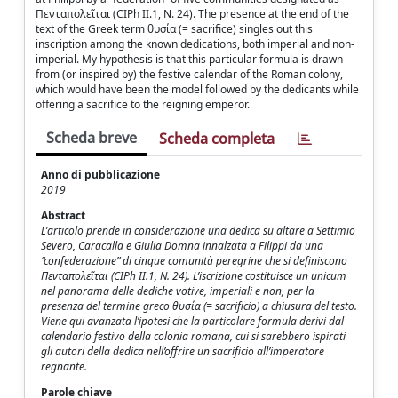
Πενταπολεῖται (CIPh II.1, N. 24). The presence at the end of the
text of the Greek term θυσία (= sacrifice) singles out this
inscription among the known dedications, both imperial and non-
imperial. My hypothesis is that this particular formula is drawn
from (or inspired by) the festive calendar of the Roman colony,
which would have been the model followed by the dedicants while
offering a sacrifice to the reigning emperor.
Scheda breve
Scheda completa
Anno di pubblicazione
2019
Abstract
L’articolo prende in considerazione una dedica su altare a Settimio
Severo, Caracalla e Giulia Domna innalzata a Filippi da una
“confederazione” di cinque comunità peregrine che si definiscono
Πενταπολεῖται (CIPh II.1, N. 24). L’iscrizione costituisce un unicum
nel panorama delle dediche votive, imperiali e non, per la
presenza del termine greco θυσία (= sacrificio) a chiusura del testo.
Viene qui avanzata l’ipotesi che la particolare formula derivi dal
calendario festivo della colonia romana, cui si sarebbero ispirati
gli autori della dedica nell’offrire un sacrificio all’imperatore
regnante.
Parole chiave