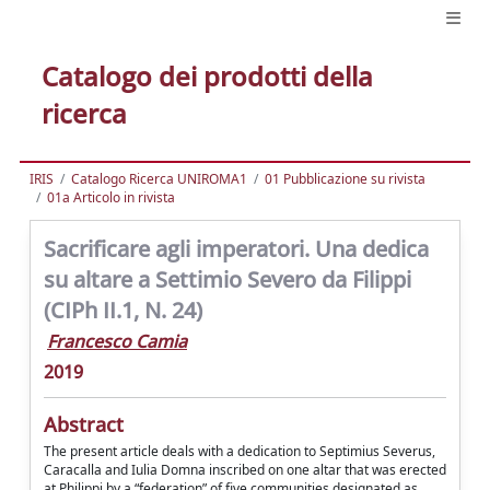
Catalogo dei prodotti della
ricerca
IRIS
Catalogo Ricerca UNIROMA1
01 Pubblicazione su rivista
01a Articolo in rivista
Sacrificare agli imperatori. Una dedica
su altare a Settimio Severo da Filippi
(CIPh II.1, N. 24)
Francesco Camia
2019
Abstract
The present article deals with a dedication to Septimius Severus,
Caracalla and Iulia Domna inscribed on one altar that was erected
at Philippi by a “federation” of five communities designated as