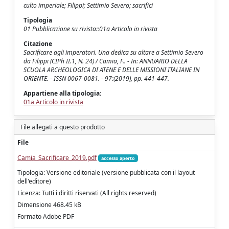
culto imperiale; Filippi; Settimio Severo; sacrifici
Tipologia
01 Pubblicazione su rivista::01a Articolo in rivista
Citazione
Sacrificare agli imperatori. Una dedica su altare a Settimio Severo
da Filippi (CIPh II.1, N. 24) / Camia, F.. - In: ANNUARIO DELLA
SCUOLA ARCHEOLOGICA DI ATENE E DELLE MISSIONI ITALIANE IN
ORIENTE. - ISSN 0067-0081. - 97:(2019), pp. 441-447.
Appartiene alla tipologia:
01a Articolo in rivista
File allegati a questo prodotto
File
Camia_Sacrificare_2019.pdf
accesso aperto
Tipologia: Versione editoriale (versione pubblicata con il layout
dell'editore)
Licenza: Tutti i diritti riservati (All rights reserved)
Dimensione 468.45 kB
Formato Adobe PDF