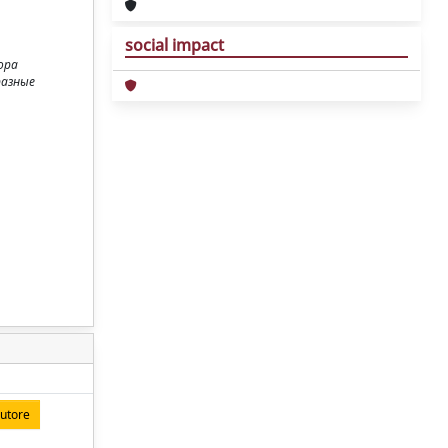
social impact
ора
разные
autore