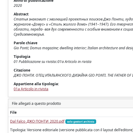
Anno di pubblicazione
2020
Abstract
Статья знакомит с эволюцией проектных поисков Джо Понти, худож
журналов «Домус» и «Стиль жилого дома» (1941–1947). Его творчес
области, переда- вая дух современности с особым вниманием к соци
Средиземноморья.
Parole chiave
Gio Ponti; Domus magazine; dwelling interior; Italian architecture and desig
Tipologia
01 Pubblicazione su rivista::01a Articolo in rivista
Citazione
ДЖО ПОНТИ. ОТЕЦ ИТАЛЬЯНСКОГО ДИЗАЙНА GIO PONTI. THE FATHER OF ITALI
Appartiene alla tipologia:
01a Articolo in rivista
File allegati a questo prodotto
File
Dal Falco_ДЖО ПОНТИ_2020.pdf
solo gestori archivio
Tipologia: Versione editoriale (versione pubblicata con il layout dell'editore