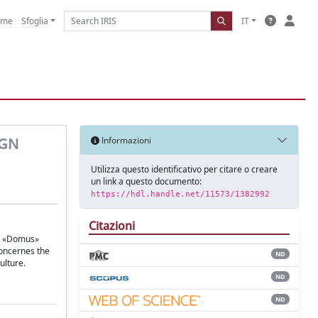
ome
Sfoglia
IT
IGN
Informazioni
Utilizza questo identificativo per citare o creare
un link a questo documento:
https://hdl.handle.net/11573/1382992
Citazioni
the «Domus»
concernes the
ND
ulture.
ND
ND