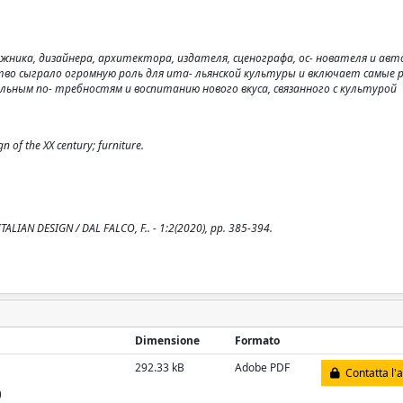
ника, дизайнера, архитектора, издателя, сценографа, ос- нователя и авт
тво сыграло огромную роль для ита- льянской культуры и включает самые 
альным по- требностям и воспитанию нового вкуса, связанного с культурой
n of the XX century; furniture.
AN DESIGN / DAL FALCO, F.. - 1:2(2020), pp. 385-394.
Dimensione
Formato
292.33 kB
Adobe PDF
Contatta l'
)