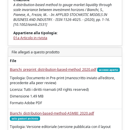
A distribution-based method to gauge market liquidity through
scale invariance between investment horizons / Bianchi, S.,
Pianese, A., Frezza, M.. - In: APPLIED STOCHASTIC MODELS IN
BUSINESS AND INDUSTRY. - ISSN 1526-4025. - (2020), pp. 1-16.
[10.1002/asmb.2531]
Appartiene alla tipologia:
01a Articolo in rivista
File allegati a questo prodotto
File
Bianchi_preprint_distribution-based-method_2020.pdf
accesso aperto
Tipologia: Documento in Pre-print (manoscritto inviato all'editore,
precedente alla peer review)
Licenza: Tutti i diritti riservati (All rights reserved)
Dimensione 1.49 MB
Formato Adobe PDF
Bianchi_distribution-based-method-ASMBI_2020.pdf
solo gestori archivio
Tipologia: Versione editoriale (versione pubblicata con il layout