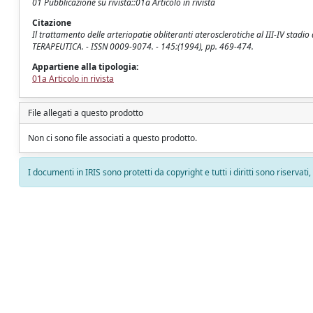
01 Pubblicazione su rivista::01a Articolo in rivista
Citazione
Il trattamento delle arteriopatie obliteranti aterosclerotiche al III-IV stadio 
TERAPEUTICA. - ISSN 0009-9074. - 145:(1994), pp. 469-474.
Appartiene alla tipologia:
01a Articolo in rivista
File allegati a questo prodotto
Non ci sono file associati a questo prodotto.
I documenti in IRIS sono protetti da copyright e tutti i diritti sono riservati