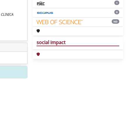
1
0
LA CLINICA
ND
social impact