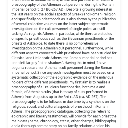
prosopography of the Athenian cult personnel during the Roman
imperial period (c. 27 BC-267 AD). Despite a growing interest in
the last years on the social aspects of Greek (and Roman) religion
and specifically on priesthoods as is also shown by the publication
of several collective volumes on the latter subject, systematic
investigations on the cult personnel of single poleis are still
lacking. As regards Athens, in particular, while there are studies
on specific priesthoods such as the Eleusinian priesthoods or the
priests of Asklepios, to date there is no comprehensive
investigation on the Athenian cult personnel. Furthermore, while
different aspects connected with priesthood have been studied for
Classical and Hellenistic Athens, the Roman imperial period has
been left largely ‘in the shadows’. Having this in mind, I have
begun a research on Athenian cult personnel during the Roman
imperial period. Since any such investigation must be based on a
systematic collection of the epigraphic evidence on the individual
holders of the different priesthoods, my first aim is to realise a
prosopography of all religious functionaries, both male and
female, of Athenian cults (that is to say of cults performed in
Athens) from Augustus up to the 3rd c. AD (ca. AD 267). The
prosopography is to be followed in due time by a synthesis on the
religious, social, and cultural aspects of priesthood in Roman
Athens. The prosopographic catalogue, collecting the relevant
epigraphic and literary testimonies, will provide for each priest the
main data (name, chronology, status, other charges, bibliography)
and a thorough commentary on his family relations and on his