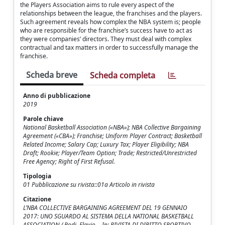
the Players Association aims to rule every aspect of the
relationships between the league, the franchises and the players.
Such agreement reveals how complex the NBA system is; people
who are responsible for the franchise’s success have to act as
they were companies’ directors. They must deal with complex
contractual and tax matters in order to successfully manage the
franchise.
Scheda breve
Scheda completa
Anno di pubblicazione
2019
Parole chiave
National Basketball Association («NBA»); NBA Collective Bargaining
Agreement («CBA»); Franchise; Uniform Player Contract; Basketball
Related Income; Salary Cap; Luxury Tax; Player Eligibility; NBA
Draft; Rookie; Player/Team Option; Trade; Restricted/Unrestricted
Free Agency; Right of First Refusal.
Tipologia
01 Pubblicazione su rivista::01a Articolo in rivista
Citazione
L’NBA COLLECTIVE BARGAINING AGREEMENT DEL 19 GENNAIO
2017: UNO SGUARDO AL SISTEMA DELLA NATIONAL BASKETBALL
ASSOCIATION / Rodi, Flavio. - In: RIVISTA DI DIRITTO SPORTIVO. -