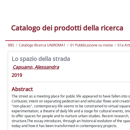
Catalogo dei prodotti della ricerca
IRIS
Catalogo Ricerca UNIROMA1
01 Pubblicazione su rivista
01a Arti
Lo spazio della strada
Capuano, Alessandra
2019
Abstract
The street as a meeting place for public life appeared to have fallen into 
Corbusier, intent on separating pedestrian and vehicular flows and creatin
"non-places", contemporary life seems to be constrained to virtual squar
experimentation, a theatre of daily life and a stage for cultural events, o
to offer spaces for people and to nurture urban studies. Recent research,
structure.The essay introduces, through an historical evolution of the spac
today and how it has been transformed in contemporary projects.