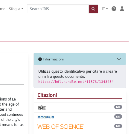
ome
Sfoglia
IT
Informazioni
Utilizza questo identificativo per citare o creare
un link a questo documento:
https://hdl.handle.net/11573/1343454
Citazioni
ions of Le
d the age of
ND
ter and
 road continues
ND
of the city's
et means for us
ND