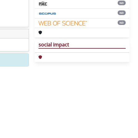
ND
ND
ND
social impact