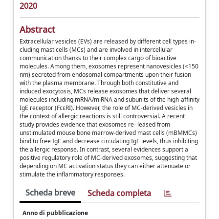
2020
Abstract
Extracellular vesicles (EVs) are released by different cell types in-
cluding mast cells (MCs) and are involved in intercellular
communication thanks to their complex cargo of bioactive
molecules. Among them, exosomes represent nanovesicles (<150
nm) secreted from endosomal compartments upon their fusion
with the plasma membrane. Through both constitutive and
induced exocytosis, MCs release exosomes that deliver several
molecules including mRNA/miRNA and subunits of the high-affinity
IgE receptor (FcεRI). However, the role of MC-derived vesicles in
the context of allergic reactions is still controversial. A recent
study provides evidence that exosomes re- leased from
unstimulated mouse bone marrow-derived mast cells (mBMMCs)
bind to free IgE and decrease circulating IgE levels, thus inhibiting
the allergic response. In contrast, several evidences support a
positive regulatory role of MC-derived exosomes, suggesting that
depending on MC activation status they can either attenuate or
stimulate the inflammatory responses.
Scheda breve
Scheda completa
Anno di pubblicazione