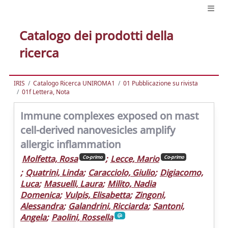
Catalogo dei prodotti della
ricerca
IRIS
Catalogo Ricerca UNIROMA1
01 Pubblicazione su rivista
01f Lettera, Nota
Immune complexes exposed on mast
cell-derived nanovesicles amplify
allergic inflammation
Molfetta, Rosa
;
Lecce, Mario
Co-primo
Co-primo
;
Quatrini, Linda
;
Caracciolo, Giulio
;
Digiacomo,
Luca
;
Masuelli, Laura
;
Milito, Nadia
Domenica
;
Vulpis, Elisabetta
;
Zingoni,
Alessandra
;
Galandrini, Ricciarda
;
Santoni,
Angela
;
Paolini, Rossella