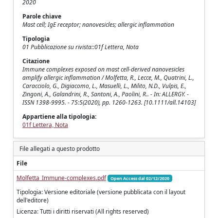
2020
Parole chiave
Mast cell; IgE receptor; nanovesicles; allergic inflammation
Tipologia
01 Pubblicazione su rivista::01f Lettera, Nota
Citazione
Immune complexes exposed on mast cell-derived nanovesicles
amplify allergic inflammation / Molfetta, R., Lecce, M., Quatrini, L.,
Caracciolo, G., Digiacomo, L., Masuelli, L., Milito, N.D., Vulpis, E.,
Zingoni, A., Galandrini, R., Santoni, A., Paolini, R.. - In: ALLERGY. -
ISSN 1398-9995. - 75:5(2020), pp. 1260-1263. [10.1111/all.14103]
Appartiene alla tipologia:
01f Lettera, Nota
File allegati a questo prodotto
File
Molfetta_Immune-complexes.pdf
Open Access dal 02/12/2020
Tipologia: Versione editoriale (versione pubblicata con il layout
dell'editore)
Licenza: Tutti i diritti riservati (All rights reserved)