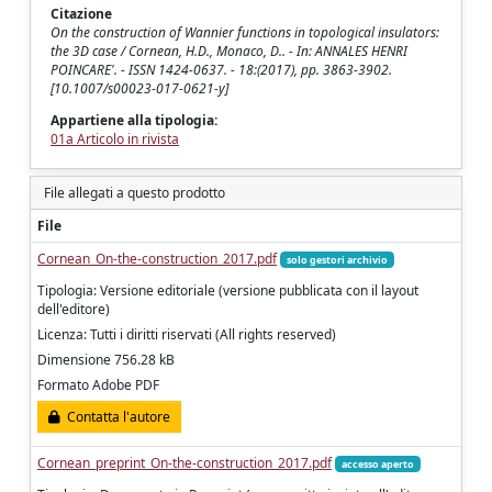
Citazione
On the construction of Wannier functions in topological insulators:
the 3D case / Cornean, H.D., Monaco, D.. - In: ANNALES HENRI
POINCARE'. - ISSN 1424-0637. - 18:(2017), pp. 3863-3902.
[10.1007/s00023-017-0621-y]
Appartiene alla tipologia:
01a Articolo in rivista
File allegati a questo prodotto
File
Cornean_On-the-construction_2017.pdf
solo gestori archivio
Tipologia: Versione editoriale (versione pubblicata con il layout
dell'editore)
Licenza: Tutti i diritti riservati (All rights reserved)
Dimensione 756.28 kB
Formato Adobe PDF
Contatta l'autore
Cornean_preprint_On-the-construction_2017.pdf
accesso aperto