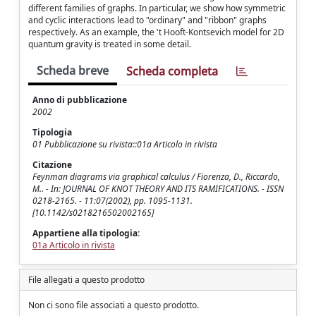
different families of graphs. In particular, we show how symmetric
and cyclic interactions lead to "ordinary" and "ribbon" graphs
respectively. As an example, the 't Hooft-Kontsevich model for 2D
quantum gravity is treated in some detail.
Scheda breve
Scheda completa
Anno di pubblicazione
2002
Tipologia
01 Pubblicazione su rivista::01a Articolo in rivista
Citazione
Feynman diagrams via graphical calculus / Fiorenza, D., Riccardo,
M.. - In: JOURNAL OF KNOT THEORY AND ITS RAMIFICATIONS. - ISSN
0218-2165. - 11:07(2002), pp. 1095-1131.
[10.1142/s0218216502002165]
Appartiene alla tipologia:
01a Articolo in rivista
File allegati a questo prodotto
Non ci sono file associati a questo prodotto.