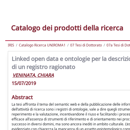
Catalogo dei prodotti della ricerca
IRIS
Catalogo Ricerca UNIROMA1
07 Tesi di Dottorato
07a Tesi di Do
Linked open data e ontologie per la descrizio
di un registro ragionato
VENINATA, CHIARA
15/07/2019
Abstract
La tesi affronta il tema del semantic web e della pubblicazione delle infor
dell’attività di ricerca sono i registri di ontologie, vale a dire quegli str
reperimento e la valutazione, incentivandone il riuso e facilitando i proce
efficace all’assenza di strumenti di riferimento e di orientamento nei pro
successo in diversi domini, ma sono ancora inediti in ambito culturale. L’e
evidenziato con chiarezza la mancanza di un assetto epistemologico conso