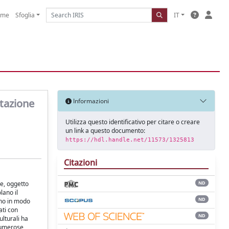
ome
Sfoglia
IT
ttazione
Informazioni
Utilizza questo identificativo per citare o creare
un link a questo documento:
https://hdl.handle.net/11573/1325813
Citazioni
re, oggetto
ND
lano il
ND
ono in modo
ati con
ND
ulturali ha
 numerose