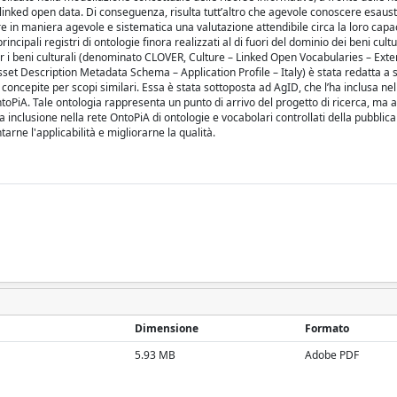
di linked open data. Di conseguenza, risulta tutt’altro che agevole conoscere esaus
ere in maniera agevole e sistematica una valutazione attendibile circa la loro capa
incipali registri di ontologie finora realizzati al di fuori del dominio dei beni cultu
e per i beni culturali (denominato CLOVER, Culture – Linked Open Vocabularies – Exte
sset Description Metadata Schema – Application Profile – Italy) è stata redatta a 
 concepite per scopi similari. Essa è stata sottoposta ad AgID, che l’ha inclusa nel
ntoPiA. Tale ontologia rappresenta un punto di arrivo del progetto di ricerca, ma
a inclusione nella rete OntoPiA di ontologie e vocabolari controllati della pubblica
rne l'applicabilità e migliorarne la qualità.
Dimensione
Formato
5.93 MB
Adobe PDF