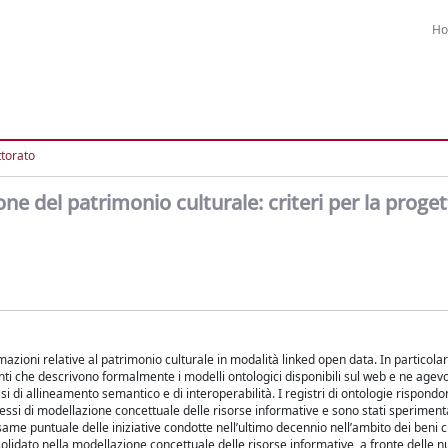
H
ttorato
ne del patrimonio culturale: criteri per la proge
mazioni relative al patrimonio culturale in modalità linked open data. In particola
umenti che descrivono formalmente i modelli ontologici disponibili sul web e ne agevo
ssi di allineamento semantico e di interoperabilità. I registri di ontologie rispond
cessi di modellazione concettuale delle risorse informative e sono stati speriment
same puntuale delle iniziative condotte nell’ultimo decennio nell’ambito dei beni c
lidato nella modellazione concettuale delle risorse informative, a fronte delle