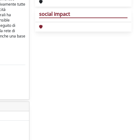
tivamente tutte
cità
social impact
rali ha
nsible
seguito di
la rete di
 anche una base