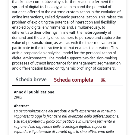
that frontier competitive play is further reason to ferment the
spread of digital technology, able to expand the potential of
varieties offered to the extreme customization in the evolution of
online interactions, called dynamic personalization. This raises the
problem of exploiting the potential of interaction and flexibility
enabled by digital environments and, simultaneously, to
differentiate their offerings in line with the heterogeneity of
demand and the ability of consumers to perceive and capture the
value of personalization, as well as with the their motivation to
participate in the interactive trail that enables the creation. This
article proposed an analytical model for the personalization of
digital environments. The model supports two decision-making
processes of utmost importance for management: segmentation
and differentiation based on "dynamic profiling" of customers.
Scheda breve
Scheda completa
Anno di pubblicazione
2005
Abstract
La personalizzazione dei prodotti e delle esperienze di consumo
rappresenta oggi la frontiera più avanzata della differenziazione.
E su tale frontiera il gioco competitivo è in ulteriore fermento a
ragione della diffusione delle tecnologie digitali, capaci di
espandere il potenziale di varietà offerto sino all’estremo della