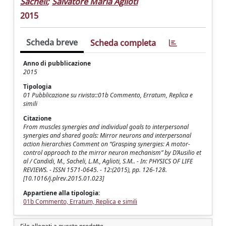
Sacheli
;
Salvatore Maria Aglioti
2015
Scheda breve
Scheda completa
Anno di pubblicazione
2015
Tipologia
01 Pubblicazione su rivista::01b Commento, Erratum, Replica e
simili
Citazione
From muscles synergies and individual goals to interpersonal
synergies and shared goals: Mirror neurons and interpersonal
action hierarchies Comment on “Grasping synergies: A motor-
control approach to the mirror neuron mechanism” by D’Ausilio et
al / Candidi, M., Sacheli, L.M., Aglioti, S.M.. - In: PHYSICS OF LIFE
REVIEWS. - ISSN 1571-0645. - 12:(2015), pp. 126-128.
[10.1016/j.plrev.2015.01.023]
Appartiene alla tipologia:
01b Commento, Erratum, Replica e simili