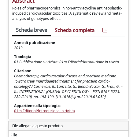
Abstract
Roles of pharmacogenomics in non-anthracycline antineoplastic-
induced cardiovascular toxicities: A systematic review and meta-
analysis of genotypes effect.
Scheda breve
Scheda completa
Anno di pubblicazione
2019
Tipologia
01 Pubblicazione su rivista::01m Editorial/Introduzione in rivista
Citazione
Chemotherapy, cardiovascular disease and precision medicine.
Toward truly individualized treatment for precision cardio-
oncology? / Carnevale, R., Lanzetta, G., Biondi-Zoccai, G., Frati, G.. -
In: INTERNATIONAL JOURNAL OF CARDIOLOGY. - ISSN 0167-5273. -
280:(2019), pp. 198-199. [10.1016/j.ijcard.2019.01.050]
Appartiene alla tipologia:
01m Editorial/Introduzione in rivista
File allegati a questo prodotto
File