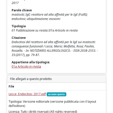
2017
Parole chiave
mastociti; IgE; recettore ad alta affinità per le IgE (FcεRI);
endocitosi; ubiquitinazione; esosomi
Tipologia
01 Pubblicazione su rivista::01a Articolo in rivista
Citazione
Endocitosi del recettore ad alta affinità per le IgE sui mastociti:
conseguenze funzionali / Lecce, Mario; Molfetta, Rosa; Paolini,
Rossella. - In: NOTIZIARIO ALLERGOLOGICO. - ISSN 2038-2553. -
35:(2017), pp. 79-87.
Appartiene alla tipologia:
01a Articolo in rivista
File allegati a questo prodotto
File
Lecce_Endocitosi_2017.pdf
accesso aperto
Tipologia: Versione editoriale (versione pubblicata con il layout
dell'editore)
Licenza: Tutti i diritti riservati (All rights reserved)