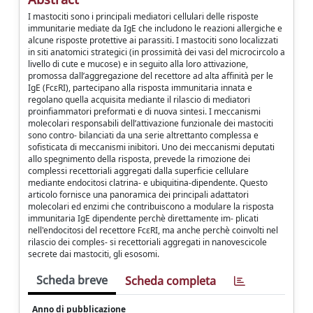
I mastociti sono i principali mediatori cellulari delle risposte
immunitarie mediate da IgE che includono le reazioni allergiche e
alcune risposte protettive ai parassiti. I mastociti sono localizzati
in siti anatomici strategici (in prossimità dei vasi del microcircolo a
livello di cute e mucose) e in seguito alla loro attivazione,
promossa dall’aggregazione del recettore ad alta affinità per le
IgE (FcεRI), partecipano alla risposta immunitaria innata e
regolano quella acquisita mediante il rilascio di mediatori
proinfiammatori preformati e di nuova sintesi. I meccanismi
molecolari responsabili dell’attivazione funzionale dei mastociti
sono contro- bilanciati da una serie altrettanto complessa e
sofisticata di meccanismi inibitori. Uno dei meccanismi deputati
allo spegnimento della risposta, prevede la rimozione dei
complessi recettoriali aggregati dalla superficie cellulare
mediante endocitosi clatrina- e ubiquitina-dipendente. Questo
articolo fornisce una panoramica dei principali adattatori
molecolari ed enzimi che contribuiscono a modulare la risposta
immunitaria IgE dipendente perchè direttamente im- plicati
nell'endocitosi del recettore FcεRI, ma anche perchè coinvolti nel
rilascio dei comples- si recettoriali aggregati in nanovescicole
secrete dai mastociti, gli esosomi.
Scheda breve
Scheda completa
Anno di pubblicazione