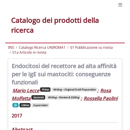
Catalogo dei prodotti della
ricerca
IRIS
Catalogo Ricerca UNIROMA1
01 Pubblicazione su rivista
01a Articolo in rivista
Endocitosi del recettore ad alta affinità
per le IgE sui mastociti: conseguenze
funzionali
Mario Lecce
;
Rosa
Primo
Writing – Original Draft Preparation
Molfetta
;
Rossella Paolini
Secondo
Writing – Review & Editing
Ultimo
Supervision
2017
Abstract