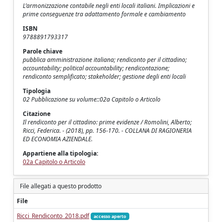
L’armonizzazione contabile negli enti locali italiani. Implicazioni e
prime conseguenze tra adattamento formale e cambiamento
ISBN
9788891793317
Parole chiave
pubblica amministrazione italiana; rendiconto per il cittadino;
accountability; political accountability; rendicontazione;
rendiconto semplificato; stakeholder; gestione degli enti locali
Tipologia
02 Pubblicazione su volume::02a Capitolo o Articolo
Citazione
Il rendiconto per il cittadino: prime evidenze / Romolini, Alberto;
Ricci, Federica. - (2018), pp. 156-170. - COLLANA DI RAGIONERIA
ED ECONOMIA AZIENDALE.
Appartiene alla tipologia:
02a Capitolo o Articolo
File allegati a questo prodotto
File
Ricci_Rendiconto_2018.pdf
accesso aperto