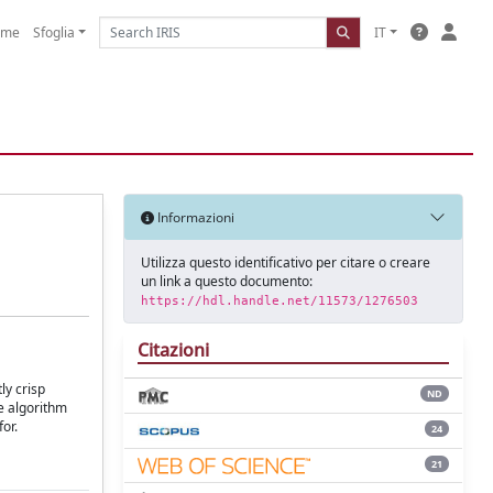
ome
Sfoglia
IT
Informazioni
Utilizza questo identificativo per citare o creare
un link a questo documento:
https://hdl.handle.net/11573/1276503
Citazioni
ly crisp
ND
e algorithm
or.
24
21