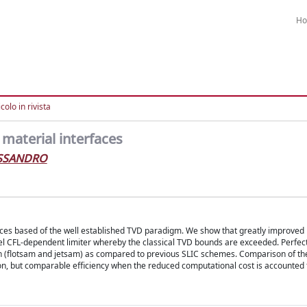
H
colo in rivista
material interfaces
ESSANDRO
faces based of the well established TVD paradigm. We show that greatly improved
vel CFL-dependent limiter whereby the classical TVD bounds are exceeded. Perfect
on (flotsam and jetsam) as compared to previous SLIC schemes. Comparison of th
n, but comparable efficiency when the reduced computational cost is accounted f