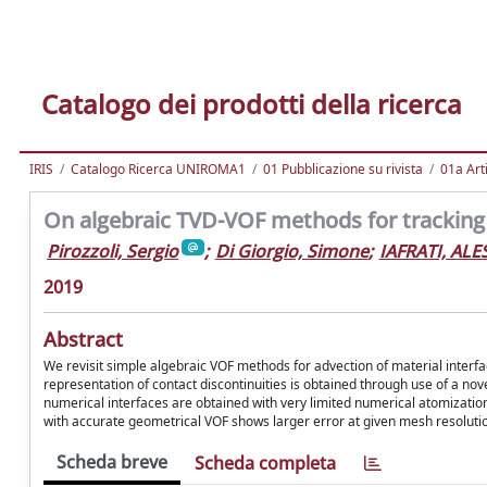
Catalogo dei prodotti della ricerca
IRIS
Catalogo Ricerca UNIROMA1
01 Pubblicazione su rivista
01a Arti
On algebraic TVD-VOF methods for tracking 
Pirozzoli, Sergio
;
Di Giorgio, Simone
;
IAFRATI, AL
2019
Abstract
We revisit simple algebraic VOF methods for advection of material inter
representation of contact discontinuities is obtained through use of a no
numerical interfaces are obtained with very limited numerical atomizati
with accurate geometrical VOF shows larger error at given mesh resolutio
Scheda breve
Scheda completa