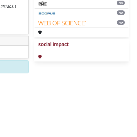
ND
. 251803:1-
ND
ND
social impact