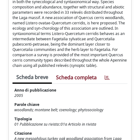
in both the synecological and syntaxonomical way. Species
composition and abundance, together with structural and abiotic
parameters were recorded in 33 relevés distributed throughout
the Laga massif. A new association of Quercus cerris woodlands,
named Listero ovatae-Quercetum cerridis, is here proposed. The
ecology and syn-chorology of this association are outlined. In
syntaxonomical terms Listero-Quercetum cerridis behaves as an
intermediate between Fagetalia sylvaticae and Quercetalia
pubescenti-petraeae, being the dominant layer closer to
Quercetalia communities and the herb layer to Fagetalia. For
comparison a survey is provided of the most important Quercus
cerris community types described throughout the whole Apennine
chain using all published relevés (synoptic table).
Scheda breve
Scheda completa
Anno di pubblicazione
2005
Parole chiave
woodlands; montane belt; coenology; phytosociology
Tipologia
01 Pubblicazione su rivista::01a Articolo in rivista
Citazione
A new mesophilous turkey oak woodland association from Laga