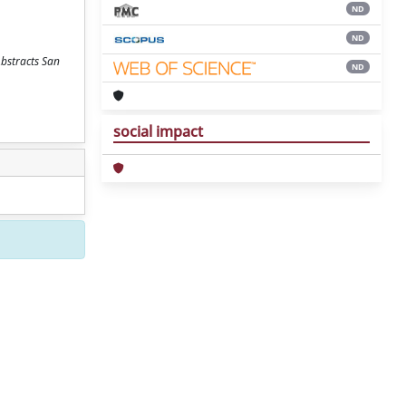
ND
ND
Abstracts San
ND
social impact