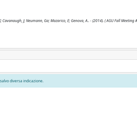
 X; Cavanaugh, J; Neumann, Ga; Mazarico, E; Genova, A.. - (2014). ( AGU Fall Meeting 
, salvo diversa indicazione.