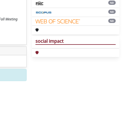
ND
ND
Fall Meeting
ND
social impact