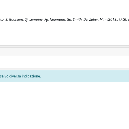
, E; Goossens, Sj; Lemoine, Fg; Neumann, Ga; Smith, De; Zuber, Mt. - (2018). ( AGU 
, salvo diversa indicazione.