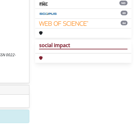
ND
69
64
social impact
ISSN 0022-