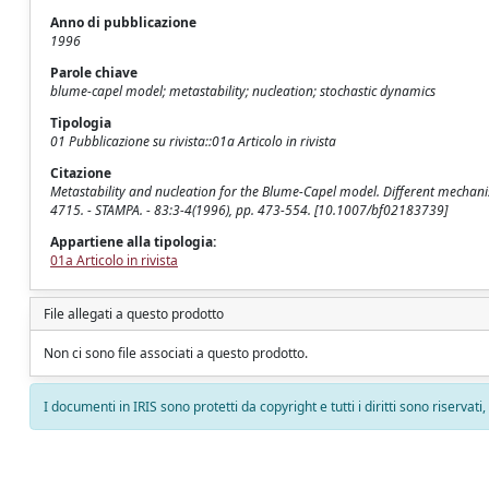
Anno di pubblicazione
1996
Parole chiave
blume-capel model; metastability; nucleation; stochastic dynamics
Tipologia
01 Pubblicazione su rivista::01a Articolo in rivista
Citazione
Metastability and nucleation for the Blume-Capel model. Different mechanism
4715. - STAMPA. - 83:3-4(1996), pp. 473-554. [10.1007/bf02183739]
Appartiene alla tipologia:
01a Articolo in rivista
File allegati a questo prodotto
Non ci sono file associati a questo prodotto.
I documenti in IRIS sono protetti da copyright e tutti i diritti sono riservati