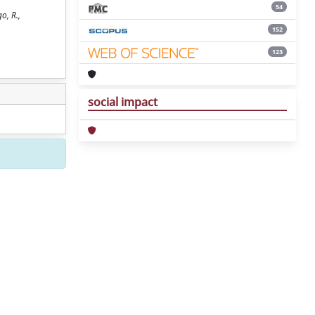
54
o, R.,
152
123
social impact