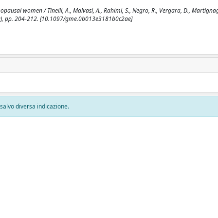
pausal women / Tinelli, A., Malvasi, A., Rahimi, S., Negro, R., Vergara, D., Martignag
2010), pp. 204-212. [10.1097/gme.0b013e3181b0c2ae]
, salvo diversa indicazione.