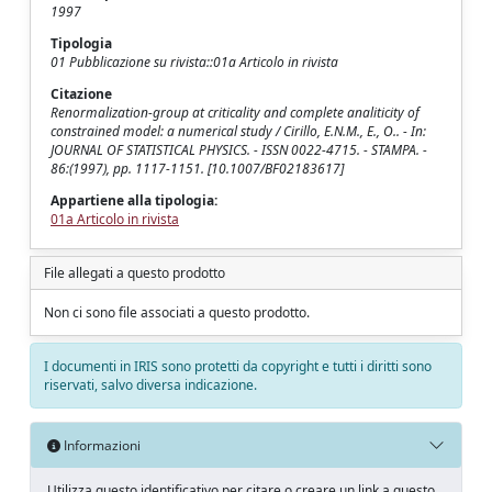
1997
Tipologia
01 Pubblicazione su rivista::01a Articolo in rivista
Citazione
Renormalization-group at criticality and complete analiticity of
constrained model: a numerical study / Cirillo, E.N.M., E., O.. - In:
JOURNAL OF STATISTICAL PHYSICS. - ISSN 0022-4715. - STAMPA. -
86:(1997), pp. 1117-1151. [10.1007/BF02183617]
Appartiene alla tipologia:
01a Articolo in rivista
File allegati a questo prodotto
Non ci sono file associati a questo prodotto.
I documenti in IRIS sono protetti da copyright e tutti i diritti sono
riservati, salvo diversa indicazione.
Informazioni
Utilizza questo identificativo per citare o creare un link a questo