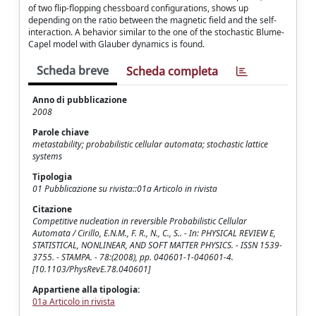
of two flip-flopping chessboard configurations, shows up
depending on the ratio between the magnetic field and the self-
interaction. A behavior similar to the one of the stochastic Blume-
Capel model with Glauber dynamics is found.
Scheda breve
Scheda completa
Anno di pubblicazione
2008
Parole chiave
metastability; probabilistic cellular automata; stochastic lattice
systems
Tipologia
01 Pubblicazione su rivista::01a Articolo in rivista
Citazione
Competitive nucleation in reversible Probabilistic Cellular
Automata / Cirillo, E.N.M., F. R., N., C., S.. - In: PHYSICAL REVIEW E,
STATISTICAL, NONLINEAR, AND SOFT MATTER PHYSICS. - ISSN 1539-
3755. - STAMPA. - 78:(2008), pp. 040601-1-040601-4.
[10.1103/PhysRevE.78.040601]
Appartiene alla tipologia:
01a Articolo in rivista