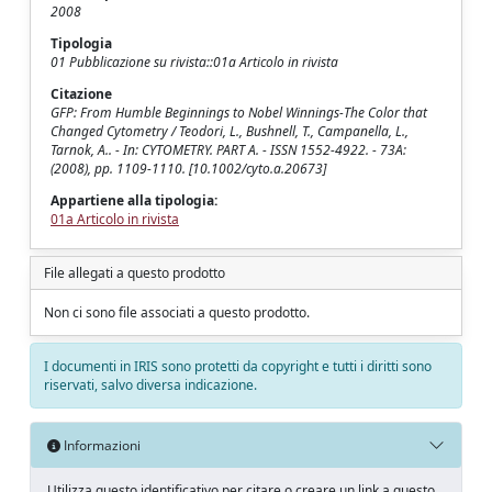
2008
Tipologia
01 Pubblicazione su rivista::01a Articolo in rivista
Citazione
GFP: From Humble Beginnings to Nobel Winnings-The Color that
Changed Cytometry / Teodori, L., Bushnell, T., Campanella, L.,
Tarnok, A.. - In: CYTOMETRY. PART A. - ISSN 1552-4922. - 73A:
(2008), pp. 1109-1110. [10.1002/cyto.a.20673]
Appartiene alla tipologia:
01a Articolo in rivista
File allegati a questo prodotto
Non ci sono file associati a questo prodotto.
I documenti in IRIS sono protetti da copyright e tutti i diritti sono
riservati, salvo diversa indicazione.
Informazioni
Utilizza questo identificativo per citare o creare un link a questo