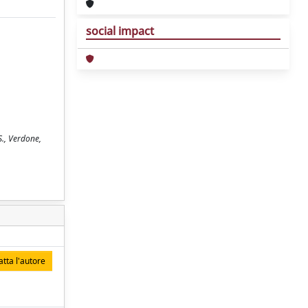
social impact
S., Verdone,
tta l'autore