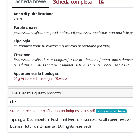
Scheda breve
Scheda completa
Anno di pubblicazione
2018
Parole chiave
process intensification; food; industrial processes; medicine; nanoparticle 
Tipologia
01 Pubblicazione su rivista::01g Articolo di rassegna (Review)
Citazione
Process intensification techniques for the production of nano- and submicron
N., Vilardi, G.. - In: CURRENT PHARMACEUTICAL DESIGN. - ISSN 1381-612
Appartiene alla tipologia:
01g Articolo di rassegna (Review)
File allegati a questo prodotto
File
Stoller_Process-intensification-techniques_2018.pdf
solo gestori archivio
Tipologia: Documento in Post-print (versione successiva alla peer review e
Licenza: Tutti i diritti riservati (All rights reserved)