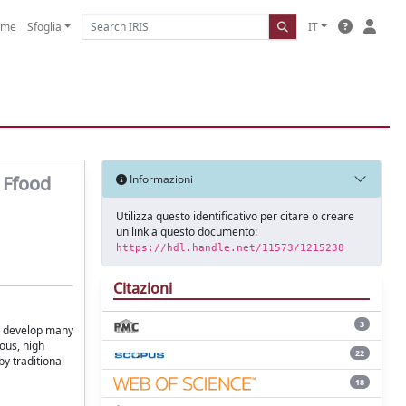
ome
Sfoglia
IT
r Ffood
Informazioni
Utilizza questo identificativo per citare o creare
un link a questo documento:
https://hdl.handle.net/11573/1215238
Citazioni
3
to develop many
ous, high
22
by traditional
18