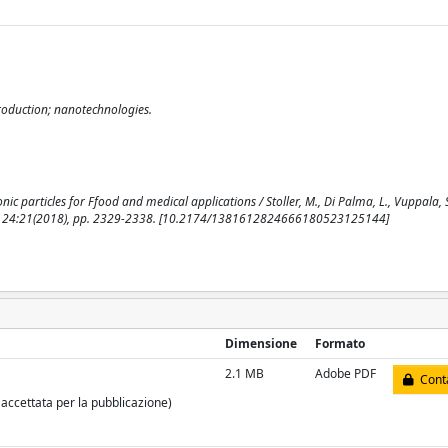
production; nanotechnologies.
ic particles for Ffood and medical applications / Stoller, M., Di Palma, L., Vuppala, 
8. - 24:21(2018), pp. 2329-2338. [10.2174/1381612824666180523125144]
Dimensione
Formato
2.1 MB
Adobe PDF
Conta
 accettata per la pubblicazione)