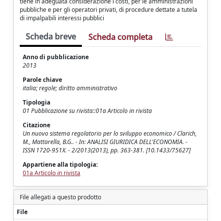
tiene in adeguata considerazione i costi, per le amministrazioni
pubbliche e per gli operatori privati, di procedure dettate a tutela
di impalpabili interessi pubblici
Scheda breve
Scheda completa
Anno di pubblicazione
2013
Parole chiave
italia; regole; diritto amministrativo
Tipologia
01 Pubblicazione su rivista::01a Articolo in rivista
Citazione
Un nuovo sistema regolatorio per lo sviluppo economico / Clarich,
M., Mattarella, B.G.. - In: ANALISI GIURIDICA DELL'ECONOMIA. -
ISSN 1720-951X. - 2/2013(2013), pp. 363-381. [10.1433/75627]
Appartiene alla tipologia:
01a Articolo in rivista
File allegati a questo prodotto
File