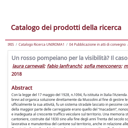
Catalogo dei prodotti della ricerca
IRIS
Catalogo Ricerca UNIROMA1
04 Pubblicazione in atti di convegno
Un rosso pompeiano per la visibilità? Il caso
laura carnevali
;
fabio lanfranchi
;
sofia menconero
;
m
2018
Abstract
Con la legge del 17 maggio del 1928, n.1094, fu istituita in Italia l'Aziend
brevi ad organica soluzione direttamente da Mussolini al fine di gestire le s
ufficialmente la sua attività, fu un sistema stradale lasciato in pessime c
della maggior parte delle carreggiate erano quello del “macadam”, nonosta
e inadeguata al crescente traffico veicolare sul territorio. Una memoria s
cantoniere, costruite dal 1830 sino alla fine degli anni Trenta del secolo s
lavorativa e manutentiva del cantone sul territorio, anche in relazione alle