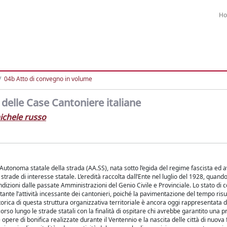
H
04b Atto di convegno in volume
 delle Case Cantoniere italiane
ichele russo
a Autonoma statale della strada (AA.SS), nata sotto l’egida del regime fascista ed a
trade di interesse statale. L’eredità raccolta dall’Ente nel luglio del 1928, quando
ondizioni dalle passate Amministrazioni del Genio Civile e Provinciale. Lo stato di
nte l’attività incessante dei cantonieri, poiché la pavimentazione del tempo ris
torica di questa struttura organizzativa territoriale è ancora oggi rappresentata d
corso lungo le strade statali con la finalità di ospitare chi avrebbe garantito una 
 opere di bonifica realizzate durante il Ventennio e la nascita delle città di nuova