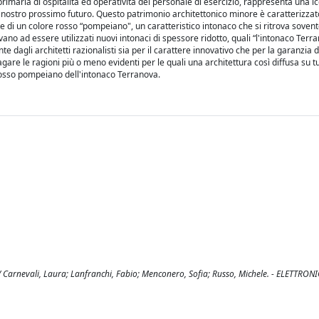
primaria di ospitalità ed operatività del personale di esercizio, rappresenta una i
l nostro prossimo futuro. Questo patrimonio architettonico minore è caratterizzat
ate di un colore rosso “pompeiano", un caratteristico intonaco che si ritrova soven
vano ad essere utilizzati nuovi intonaci di spessore ridotto, quali “l'intonaco Terr
te dagli architetti razionalisti sia per il carattere innovativo che per la garanzia 
dagare le ragioni più o meno evidenti per le quali una architettura così diffusa su tut
rosso pompeiano dell'intonaco Terranova.
 / Carnevali, Laura; Lanfranchi, Fabio; Menconero, Sofia; Russo, Michele. - ELETTRONIC