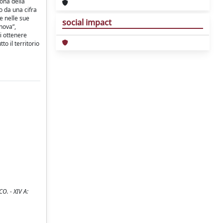
cona della
o da una cifra
te nelle sue
social impact
anova”,
di ottenere
to il territorio
O. - XIV A: