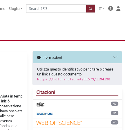
ome
Sfoglia
IT
Informazioni
Utilizza questo identificativo per citare o creare
un link a questo documento:
https://hdl.handle.net/11573/1194198
Citazioni
vviata in tempi
 iniziò
ND
 conservazione
ultava obsoleta
ND
alle case
presenza
ND
 fondazione.