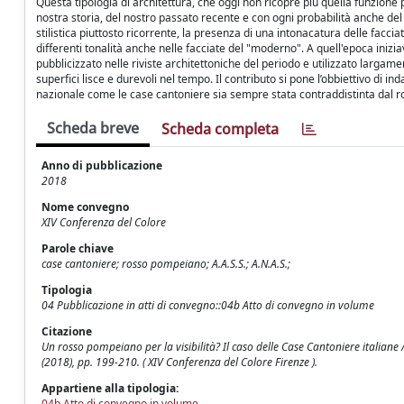
Questa tipologia di architettura, che oggi non ricopre più quella funzione 
nostra storia, del nostro passato recente e con ogni probabilità anche de
stilistica piuttosto ricorrente, la presenza di una intonacatura delle facci
differenti tonalità anche nelle facciate del "moderno". A quell'epoca inizia
pubblicizzato nelle riviste architettoniche del periodo e utilizzato largamen
superfici lisce e durevoli nel tempo. Il contributo si pone l’obbiettivo di in
nazionale come le case cantoniere sia sempre stata contraddistinta dal 
Scheda breve
Scheda completa
Anno di pubblicazione
2018
Nome convegno
XIV Conferenza del Colore
Parole chiave
case cantoniere; rosso pompeiano; A.A.S.S.; A.N.A.S.;
Tipologia
04 Pubblicazione in atti di convegno::04b Atto di convegno in volume
Citazione
Un rosso pompeiano per la visibilità? Il caso delle Case Cantoniere italiane
(2018), pp. 199-210. ( XIV Conferenza del Colore Firenze ).
Appartiene alla tipologia:
04b Atto di convegno in volume