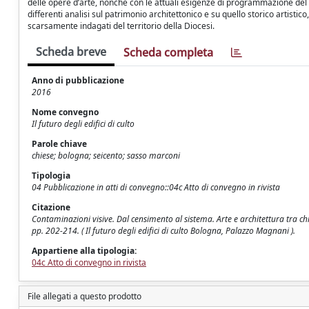
delle opere d’arte, nonché con le attuali esigenze di programmazione del
differenti analisi sul patrimonio architettonico e su quello storico artisti
scarsamente indagati del territorio della Diocesi.
Scheda breve
Scheda completa
Anno di pubblicazione
2016
Nome convegno
Il futuro degli edifici di culto
Parole chiave
chiese; bologna; seicento; sasso marconi
Tipologia
04 Pubblicazione in atti di convegno::04c Atto di convegno in rivista
Citazione
Contaminazioni visive. Dal censimento al sistema. Arte e architettura tra chie
pp. 202-214. ( Il futuro degli edifici di culto Bologna, Palazzo Magnani ).
Appartiene alla tipologia:
04c Atto di convegno in rivista
File allegati a questo prodotto