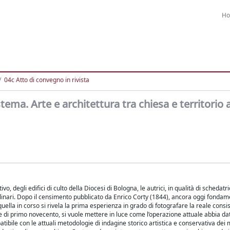
H
04c Atto di convegno in rivista
ema. Arte e architettura tra chiesa e territorio 
, degli edifici di culto della Diocesi di Bologna, le autrici, in qualità di schedatr
sciplinari. Dopo il censimento pubblicato da Enrico Corty (1844), ancora oggi fonda
quella in corso si rivela la prima esperienza in grado di fotografare la reale consi
 e di primo novecento, si vuole mettere in luce come l’operazione attuale abbia d
atibile con le attuali metodologie di indagine storico artistica e conservativa dei 