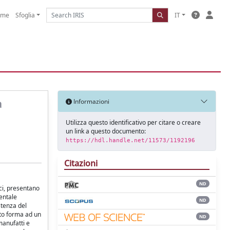
ome
Sfoglia
IT
a
Informazioni
Utilizza questo identificativo per citare o creare
un link a questo documento:
https://hdl.handle.net/11573/1192196
Citazioni
ND
ici, presentano
mentale
ND
stenza del
ato forma ad un
ND
manufatti e