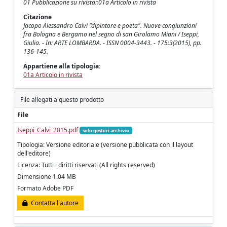
01 Pubblicazione su rivista::01a Articolo in rivista
Citazione
Jacopo Alessandro Calvi "dipintore e poeta". Nuove congiunzioni
fra Bologna e Bergamo nel segno di san Girolamo Miani / Iseppi,
Giulia. - In: ARTE LOMBARDA. - ISSN 0004-3443. - 175:3(2015), pp.
136-145.
Appartiene alla tipologia:
01a Articolo in rivista
File allegati a questo prodotto
File
Iseppi_Calvi_2015.pdf
solo gestori archivio
Tipologia: Versione editoriale (versione pubblicata con il layout
dell'editore)
Licenza: Tutti i diritti riservati (All rights reserved)
Dimensione 1.04 MB
Formato Adobe PDF
Contatta l'autore