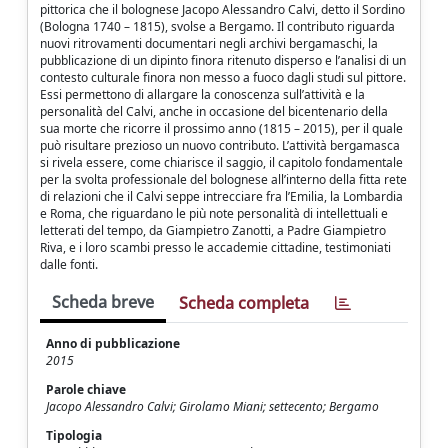
pittorica che il bolognese Jacopo Alessandro Calvi, detto il Sordino
(Bologna 1740 – 1815), svolse a Bergamo. Il contributo riguarda
nuovi ritrovamenti documentari negli archivi bergamaschi, la
pubblicazione di un dipinto finora ritenuto disperso e l’analisi di un
contesto culturale finora non messo a fuoco dagli studi sul pittore.
Essi permettono di allargare la conoscenza sull’attività e la
personalità del Calvi, anche in occasione del bicentenario della
sua morte che ricorre il prossimo anno (1815 – 2015), per il quale
può risultare prezioso un nuovo contributo. L’attività bergamasca
si rivela essere, come chiarisce il saggio, il capitolo fondamentale
per la svolta professionale del bolognese all’interno della fitta rete
di relazioni che il Calvi seppe intrecciare fra l’Emilia, la Lombardia
e Roma, che riguardano le più note personalità di intellettuali e
letterati del tempo, da Giampietro Zanotti, a Padre Giampietro
Riva, e i loro scambi presso le accademie cittadine, testimoniati
dalle fonti.
Scheda breve
Scheda completa
Anno di pubblicazione
2015
Parole chiave
Jacopo Alessandro Calvi; Girolamo Miani; settecento; Bergamo
Tipologia