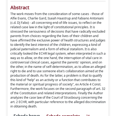
Abstract
The work moves from the consideration of some cases - those of
Alfie Evans, Charlie Gard, Isaiah Haastrup and Fabiano Antoniani
(c.d. DJ Fabo) - all concerning end-of-life issues, to reflect on the
related case law in the light of constitutional principles. It is
stressed the seriousness of decisions that have radically excluded
parents from choices regarding the lives of their children and
have affirmed the exclusive power of health structures and judges
to identify the best interest of the children, expressing a kind of
judicial paternalism and a form of ethical statalism. It is also
critically looked the ECHR legal system, when interpreted in such a
way as to allow, on the one hand, the interruption of vital care in
controversial clinical cases, against the parents' opinion, and on
the other, in the name of self-determination, as to allow an alleged
right to die and to use someone else’s collaboration aimed at the
production of death. As for the latter, a problem is that to qualify
this kind of “help” as an activity or a function that contributes to
the material or spiritual progress of society", ex Article 4 Const.
Furthermore, the work focuses on the second paragraph of art. 32
of the Constitution and related interpretations. Finally the Author
analyzes the case law of the Court of Strasbourg concerning the
art. 2 ECHR, with particular reference to the alleged discrimination
in obtaining death.