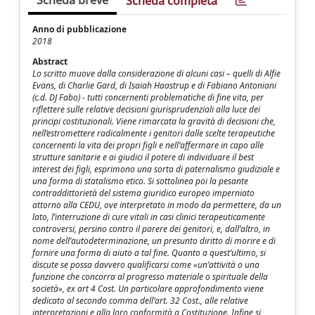
Scheda breve
Scheda completa
Anno di pubblicazione
2018
Abstract
Lo scritto muove dalla considerazione di alcuni casi – quelli di Alfie
Evans, di Charlie Gard, di Isaiah Haastrup e di Fabiano Antoniani
(c.d. DJ Fabo) - tutti concernenti problematiche di fine vita, per
riflettere sulle relative decisioni giurisprudenziali alla luce dei
principi costituzionali. Viene rimarcata la gravità di decisioni che,
nell’estromettere radicalmente i genitori dalle scelte terapeutiche
concernenti la vita dei propri figli e nell’affermare in capo alle
strutture sanitarie e ai giudici il potere di individuare il best
interest dei figli, esprimono una sorta di paternalismo giudiziale e
una forma di statalismo etico. Si sottolinea poi la pesante
contraddittorietà del sistema giuridico europeo imperniato
attorno alla CEDU, ove interpretato in modo da permettere, da un
lato, l’interruzione di cure vitali in casi clinici terapeuticamente
controversi, persino contro il parere dei genitori, e, dall’altro, in
nome dell’autodeterminazione, un presunto diritto di morire e di
fornire una forma di aiuto a tal fine. Quanto a quest’ultimo, si
discute se possa davvero qualificarsi come «un’attività o una
funzione che concorra al progresso materiale o spirituale della
società», ex art 4 Cost. Un particolare approfondimento viene
dedicato al secondo comma dell’art. 32 Cost., alle relative
interpretazioni e alla loro conformità a Costituzione. Infine si