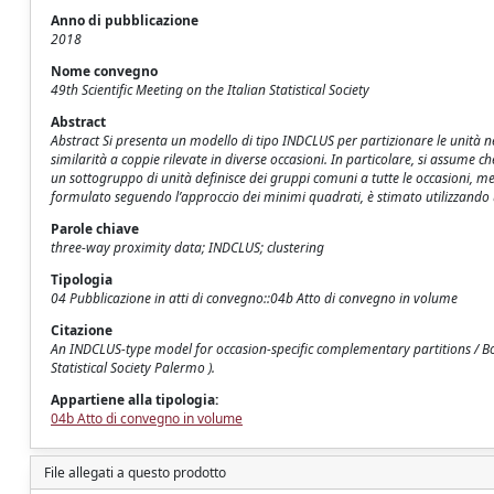
Anno di pubblicazione
2018
Nome convegno
49th Scientific Meeting on the Italian Statistical Society
Abstract
Abstract Si presenta un modello di tipo INDCLUS per partizionare le unità nel
similarità a coppie rilevate in diverse occasioni. In particolare, si assume
un sottogruppo di unità definisce dei gruppi comuni a tutte le occasioni, men
formulato seguendo l’approccio dei minimi quadrati, è stimato utilizzando
Parole chiave
three-way proximity data; INDCLUS; clustering
Tipologia
04 Pubblicazione in atti di convegno::04b Atto di convegno in volume
Citazione
An INDCLUS-type model for occasion-specific complementary partitions / Bocci
Statistical Society Palermo ).
Appartiene alla tipologia:
04b Atto di convegno in volume
File allegati a questo prodotto