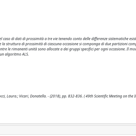
 caso di dati di prossimità a tre vie tenendo conto delle differenze sistematiche esist
 che la struttura di prossimità di ciascuna occasione si componga di due partizioni co
tre le rimanenti unità sono allocate a dei gruppi specifici per ogni occasione. Il mod
 un algoritmo ALS.
, Laura.; Vicari, Donatella. - (2018), pp. 832-836. ( 49th Scientific Meeting on the I