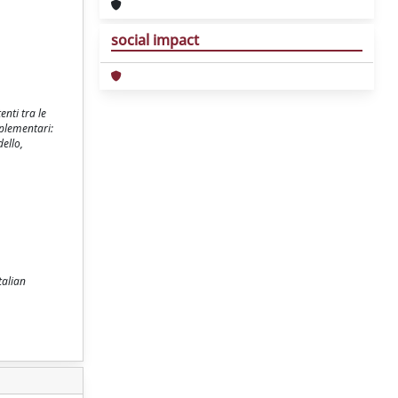
social impact
enti tra le
mplementari:
ello,
talian