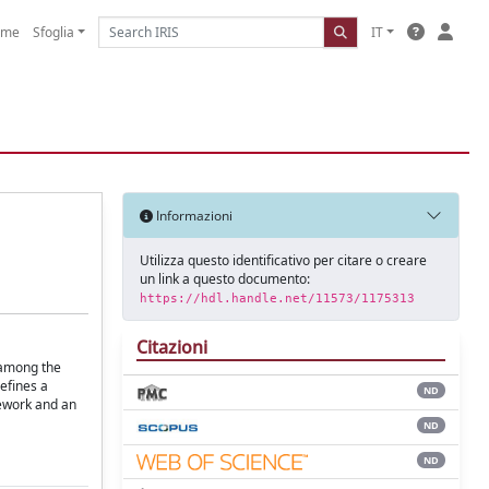
ome
Sfoglia
IT
Informazioni
Utilizza questo identificativo per citare o creare
un link a questo documento:
https://hdl.handle.net/11573/1175313
Citazioni
 among the
defines a
ND
mework and an
ND
ND