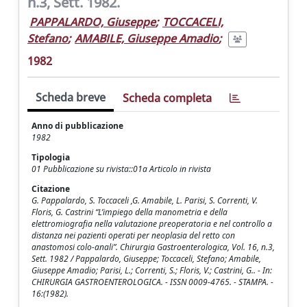
n.3, Sett. 1982.
PAPPALARDO, Giuseppe
;
TOCCACELI,
Stefano
;
AMABILE, Giuseppe Amadio
;
1982
Scheda breve
Scheda completa
Anno di pubblicazione
1982
Tipologia
01 Pubblicazione su rivista::01a Articolo in rivista
Citazione
G. Pappalardo, S. Toccaceli ,G. Amabile, L. Parisi, S. Correnti, V.
Floris, G. Castrini “L’impiego della manometria e della
elettromiografia nella valutazione preoperatoria e nel controllo a
distanza nei pazienti operati per neoplasia del retto con
anastomosi colo-anali”. Chirurgia Gastroenterologica, Vol. 16, n.3,
Sett. 1982 / Pappalardo, Giuseppe; Toccaceli, Stefano; Amabile,
Giuseppe Amadio; Parisi, L.; Correnti, S.; Floris, V.; Castrini, G.. - In:
CHIRURGIA GASTROENTEROLOGICA. - ISSN 0009-4765. - STAMPA. -
16:(1982).