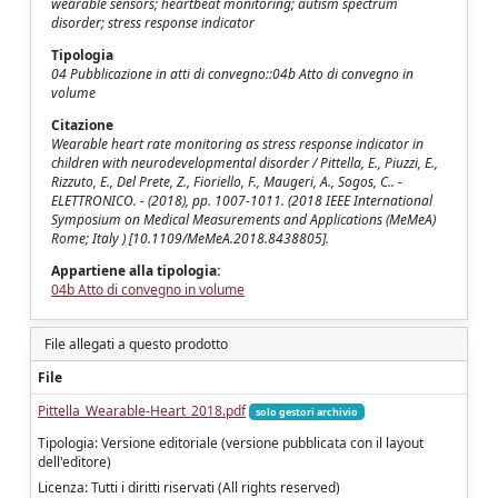
wearable sensors; heartbeat monitoring; autism spectrum
disorder; stress response indicator
Tipologia
04 Pubblicazione in atti di convegno::04b Atto di convegno in
volume
Citazione
Wearable heart rate monitoring as stress response indicator in
children with neurodevelopmental disorder / Pittella, E., Piuzzi, E.,
Rizzuto, E., Del Prete, Z., Fioriello, F., Maugeri, A., Sogos, C.. -
ELETTRONICO. - (2018), pp. 1007-1011. (2018 IEEE International
Symposium on Medical Measurements and Applications (MeMeA)
Rome; Italy ) [10.1109/MeMeA.2018.8438805].
Appartiene alla tipologia:
04b Atto di convegno in volume
File allegati a questo prodotto
File
Pittella_Wearable-Heart_2018.pdf
solo gestori archivio
Tipologia: Versione editoriale (versione pubblicata con il layout
dell'editore)
Licenza: Tutti i diritti riservati (All rights reserved)