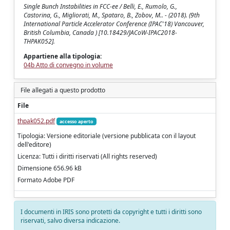
Single Bunch Instabilities in FCC-ee / Belli, E., Rumolo, G.,
Castorina, G., Migliorati, M., Spataro, B., Zobov, M.. - (2018). (9th
International Particle Accelerator Conference (IPAC'18) Vancouver,
British Columbia, Canada ) [10.18429/JACoW-IPAC2018-
THPAK052].
Appartiene alla tipologia:
04b Atto di convegno in volume
File allegati a questo prodotto
File
thpak052.pdf
accesso aperto
Tipologia: Versione editoriale (versione pubblicata con il layout
dell'editore)
Licenza: Tutti i diritti riservati (All rights reserved)
Dimensione 656.96 kB
Formato Adobe PDF
I documenti in IRIS sono protetti da copyright e tutti i diritti sono
riservati, salvo diversa indicazione.