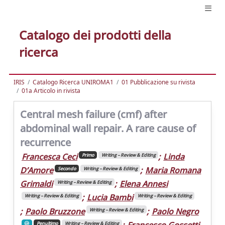
Catalogo dei prodotti della
ricerca
IRIS
Catalogo Ricerca UNIROMA1
01 Pubblicazione su rivista
01a Articolo in rivista
Central mesh failure (cmf) after
abdominal wall repair. A rare cause of
recurrence
Francesca Ceci
;
Linda
Primo
Writing – Review & Editing
D’Amore
;
Maria Romana
Secondo
Writing – Review & Editing
Grimaldi
;
Elena Annesi
Writing – Review & Editing
;
Lucia Bambi
Writing – Review & Editing
Writing – Review & Editing
;
Paolo Bruzzone
;
Paolo Negro
Writing – Review & Editing
;
Francesco Gossetti
Penultimo
Writing – Review & Editing