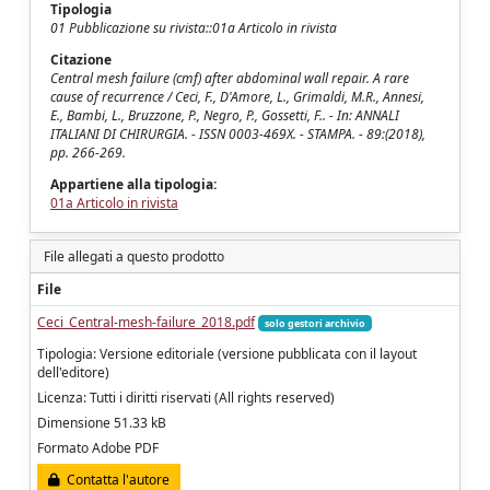
Tipologia
01 Pubblicazione su rivista::01a Articolo in rivista
Citazione
Central mesh failure (cmf) after abdominal wall repair. A rare
cause of recurrence / Ceci, F., D'Amore, L., Grimaldi, M.R., Annesi,
E., Bambi, L., Bruzzone, P., Negro, P., Gossetti, F.. - In: ANNALI
ITALIANI DI CHIRURGIA. - ISSN 0003-469X. - STAMPA. - 89:(2018),
pp. 266-269.
Appartiene alla tipologia:
01a Articolo in rivista
File allegati a questo prodotto
File
Ceci_Central-mesh-failure_2018.pdf
solo gestori archivio
Tipologia: Versione editoriale (versione pubblicata con il layout
dell'editore)
Licenza: Tutti i diritti riservati (All rights reserved)
Dimensione 51.33 kB
Formato Adobe PDF
Contatta l'autore