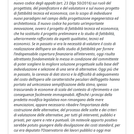
nuovo codice degli appalti (art. 23 Dlgs 50/2016) sui ruoli del
progettista, del pianificatore e del valutatore e sul nuovo progetto
di fattibilità tecnica ed economica, con lo scopo di individuare
nuovi paradigmi nel campo della progettazione ingegneristica ed
architettonica. Il nuovo codice ha portato un’importante
innovazione, ovvero il progetto di fattibilità tecnica ed economica,
che ha sostituito il progetto preliminare e lo studio di fattibilità,
ulteriormente rafforzato da aspetti qualitativi, tecnici ed
economici. Se in passato vi era la necessità di valutare il costo di
realizzazione dell’opera sin dallo studio di fattibilità per fornire
l’indispensabile copertura finanziaria all’intervento, oggi risulta
altrettanto fondamentale la messa in condizione del committente
di poter scegliere la migliore soluzione progettuale sulla base dell’
individuazione e selezione di una serie di alternative. Oggi più che
in passato, la carenza di dati storici e la difficoltà di adeguamento
del costo dell’opera alle caratteristiche peculiari dell’oggetto hanno
portato ad un’eccessiva semplificazione della stima, spesso
trascurando le economie di scala del contesto di riferimento e con
conseguenze facilmente immaginabili. Affinché i principi della
predetta modifica legislativa non rimangano delle mere
enunciazioni, appare necessario ribadire l’importanza della
costruzione delle alternative, del processo delle scelte e dei criteri
di valutazione delle alternative, per tutti gli interventi, pubblici e
privati, per opere a rete e puntuali. Un notevole apporto positivo
sarebbe potuto giungere dalla divulgazione dei costi standard, per
cui era deputato l’Osservatorio dei lavori pubblici a oggi mai