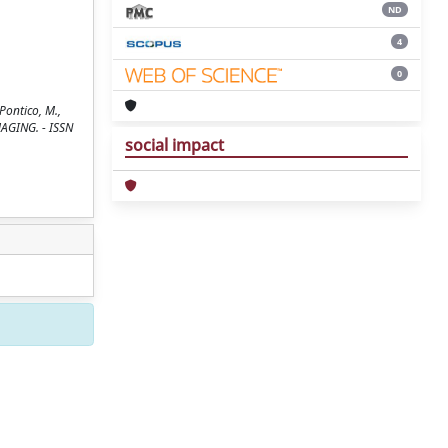
ND
4
0
Pontico, M.,
MAGING. - ISSN
social impact