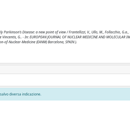
Parkinson’s Disease: a new point of view / Frantellizzi, V., Ullo, M., Follacchio, G.a., 
ne, F., De Vincentis, G.. - In: EUROPEAN JOURNAL OF NUCLEAR MEDICINE AND MOLECULAR I
on-of-Nuclear-Medicine (EANM) Barcelona, SPAIN ).
, salvo diversa indicazione.