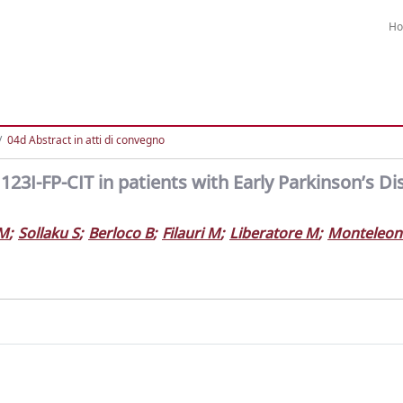
H
04d Abstract in atti di convegno
23I-FP-CIT in patients with Early Parkinson’s Di
 M
;
Sollaku S
;
Berloco B
;
Filauri M
;
Liberatore M
;
Monteleon