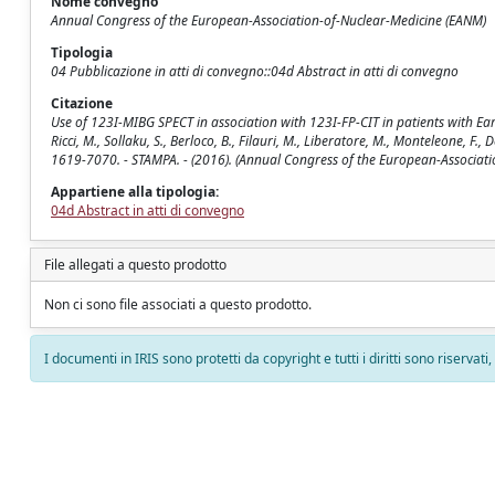
Nome convegno
Annual Congress of the European-Association-of-Nuclear-Medicine (EANM)
Tipologia
04 Pubblicazione in atti di convegno::04d Abstract in atti di convegno
Citazione
Use of 123I-MIBG SPECT in association with 123I-FP-CIT in patients with Early 
Ricci, M., Sollaku, S., Berloco, B., Filauri, M., Liberatore, M., Monteleo
1619-7070. - STAMPA. - (2016). (Annual Congress of the European-Associati
Appartiene alla tipologia:
04d Abstract in atti di convegno
File allegati a questo prodotto
Non ci sono file associati a questo prodotto.
I documenti in IRIS sono protetti da copyright e tutti i diritti sono riservati